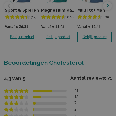
Sport & Spieren
Magnesium Kauwtablet
Multi 50+ Man
(12)
(160)
(70)
Vanaf
€ 26,31
Vanaf
€ 11,45
Vanaf
€ 11,45
V
Bekijk product
Bekijk product
Bekijk product
Beoordelingen Cholesterol
4,3 van 5
Aantal reviews: 71
41
18
7
2
3