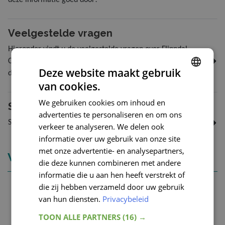
Veelgestelde vragen
Hieronder vindt u de veelgestelde vragen over Flinndal
Cholesterol. Staat uw vraag er niet tussen? Stel deze dan
Deze website maakt gebruik
door op het tabblad stel een vraag te klikken aan de
van cookies.
onderkant van deze pagina. Hier vindt u ook alle vragen die
ENGLISH
zijn gesteld door andere klanten.
We gebruiken cookies om inhoud en
Stel een vraag
FRENCH
advertenties te personaliseren en om ons
DUTCH
Stel een vraag
verkeer te analyseren. We delen ook
informatie over uw gebruik van onze site
GERMAN
met onze advertentie- en analysepartners,
Vergelijkbare producten
die deze kunnen combineren met andere
informatie die u aan hen heeft verstrekt of
die zij hebben verzameld door uw gebruik
van hun diensten.
Privacybeleid
TOON ALLE PARTNERS
(16) →