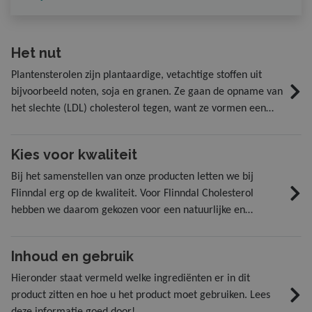
Het nut
Plantensterolen zijn plantaardige, vetachtige stoffen uit
bijvoorbeeld noten, soja en granen. Ze gaan de opname van
het slechte (LDL) cholesterol tegen, want ze vormen een
soort barrière in uw darmen. Daardoor wordt er minder
cholesterol opgenomen in uw bloed. In plaats daarvan
Kies voor kwaliteit
verlaat het uw lichaam via de ontlasting. Plantensterolen
zijn dus de ideale hulptroepen voor het behoud van een
Bij het samenstellen van onze producten letten we bij
gezond cholesterolgehalte. Normale voeding bevat vrij
Flinndal erg op de kwaliteit. Voor Flinndal Cholesterol
weinig plantensterolen. Daarom is Flinndal Cholesterol een
hebben we daarom gekozen voor een natuurlijke en
echte aanrader!
plantaardige stof: plantensterolen. Hiervan is
wetenschappelijk aangetoond dat ze helpt om het
Inhoud en gebruik
cholesterolgehalte op een goed peil te houden of zelfs te
verlagen.
Hieronder staat vermeld welke ingrediënten er in dit
product zitten en hoe u het product moet gebruiken. Lees
deze informatie goed door!