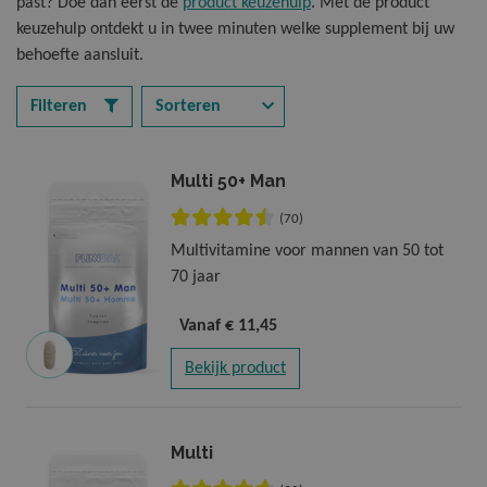
past? Doe dan eerst de
product keuzehulp
. Met de product
keuzehulp ontdekt u in twee minuten welke supplement bij uw
Vitamine B
Multi Kauwt
Magnesium 
Botten en gewrichten
behoefte aansluit.
Sorteren
Vitamine C
Multi Vitaa
Q10 Forte
Filteren
Energie
Vitamine C 
Sport & Spi
Hart & Bloedvaten
Multi 50+ Man
(70)
Vitamine D
Vitamine D
Huid, Haar & Nagels
Multivitamine voor mannen van 50 tot
70 jaar
Nachtrust & Stress
Vanaf
€ 11,45
PMS & Overgang
Bekijk product
Stoelgang & Spijsvertering
Multi