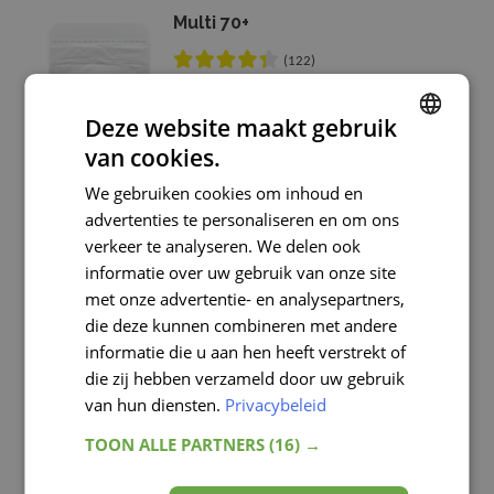
Multi 70+
(122)
Multivitamine voor 70+ met extra
vitamine D, B11 en B12
Deze website maakt gebruik
van cookies.
ENGLISH
Vanaf
€ 11,45
We gebruiken cookies om inhoud en
FRENCH
Bekijk product
advertenties te personaliseren en om ons
DUTCH
verkeer te analyseren. We delen ook
informatie over uw gebruik van onze site
GERMAN
met onze advertentie- en analysepartners,
Multi Kauwtablet
die deze kunnen combineren met andere
(31)
informatie die u aan hen heeft verstrekt of
Multivitamine kauwtablet met
die zij hebben verzameld door uw gebruik
kersensmaak
van hun diensten.
Privacybeleid
TOON ALLE PARTNERS
(16) →
Vanaf
€ 12,45
Bekijk product