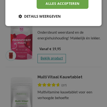
ALLES ACCEPTEREN
DETAILS WEERGEVEN
Magnificent Multi Gummies
Ondersteunt weerstand en de
energiehuishouding! Makkelijk én lekker.
Vanaf
€ 19,95
Bekijk product
Multi Vitaal Kauwtablet
(27)
Multivitamine kauwtablet voor een
verhoogde behoefte