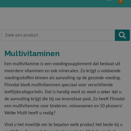
0
Gratis verzending vanaf € 20,-
terug
terug
terug
terug
terug
terug
terug
terug
terug
terug
terug
terug
terug
Alle Producten
Alle produc
Alle produc
Alle produc
Alle produc
Alle produc
Alle produc
Alle produc
Alle produc
Alle produc
Alle produc
Alle produc
Alle produc
Product toegevoegd
Zoek een product
Curcumine F
Omega-3 Ext
Vitamine B1
Magnificen
Calcium Kau
Blaasontste
Arthorol Pro
Q10 Forte
Cholesterol
Multi
Magnesium 
Prikkelbar
Weerstand
« Verder winkelen
Winkelmandje »
Taal
Multivitaminen
Herbruikba
Omega-3 Fo
Vitamine B
Multi
Calcium Ma
Cranberry
Calcium Kau
Sport & Spi
Knoflook
Multi Kauwt
Vezel Comp
Omega 3 Vetzuren
Andere klanten kochten ook:
Een multivitamine is een voedingssupplement dat bestaat uit
meerdere vitaminen en ook mineralen. Zo krijgt u voldoende
Opslaan
Magnesium 
Omega-3 Ju
Vitamine C 
Multi 50+ 
IJzer
Prosta Comf
Calcium Ma
Vitamine B
Omega-3 Ext
Vitamine B
Vitaminen
voedingsstoffen binnen als aanvulling op de gezonde voeding.
Flinndal biedt multivitaminen speciaal voor verschillende
Multi
Omega-3 Pl
Vitamine C 
Multi 50+ V
Magnesium 
Curcumine F
Omega-3 Fo
leeftijdscategorieën. Dat is handig want zo weet u zeker dat u
Multivitaminen
de aanvulling krijgt die bij uw levensfase past. Zo heeft Flinndal
een multivitamine voor kinderen, volwassenen en 50 plussers!
Multi Kauwt
Vitamine D
Multi 70+
Zink
Glucosamin
Omega-3 Ju
Mineralen
Welke Multi heeft u nodig?
Vind u het moeilijk om te bepalen welk product het beste bij u
Q10 Forte
Vitamine D 
Multi Junio
Glucosamin
Omega-3 Pl
Blaas, Prostaat & Urinewegen