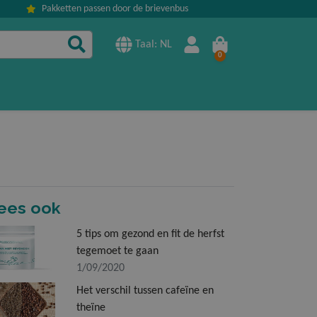
Pakketten passen door de brievenbus
Taal: NL
0
Winkelmandje »
ees ook
5 tips om gezond en fit de herfst
tegemoet te gaan
1/09/2020
Het verschil tussen cafeïne en
theïne