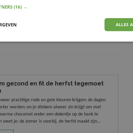
0,45
Vanaf
€ 16,11
Van
TNERS
(16) →
ekijk product
Bekijk product
ERGEVEN
ALLES 
om gezond en fit de herfst tegemoet
n
weer prachtige rode en gele kleuren krijgen; de dagen
orter worden; en je stiekem alweer zin krijgt om met
warme chocomel onder een dekentje op de bank te
n weet je: de zomer is voorbij, de herfst maakt zijn
aar hoe houd je nou dat heerlijke energieke gevoel vast