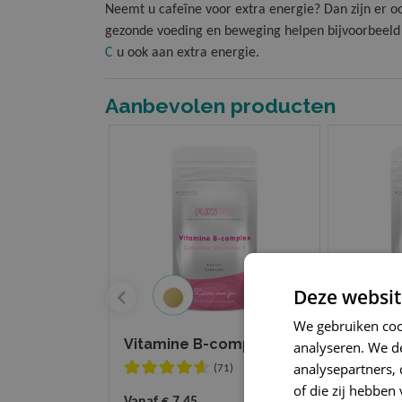
Neemt u cafeïne voor extra energie? Dan zijn er o
gezonde voeding en beweging helpen bijvoorbeeld 
C
u ook aan extra energie.
Aanbevolen producten
Deze websit
We gebruiken coo
Vitamine B-complex
Multi
analyseren. We de
analysepartners,
(71)
of die zij hebbe