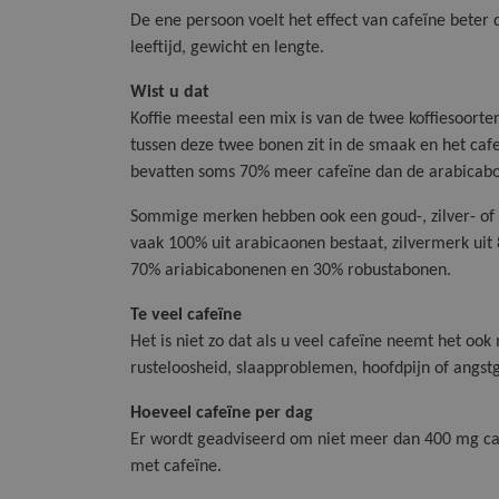
De ene persoon voelt het effect van cafeïne beter d
leeftijd, gewicht en lengte.
Wist u dat
Koffie meestal een mix is van de twee koffiesoorte
tussen deze twee bonen zit in de smaak en het ca
bevatten soms 70% meer cafeïne dan de arabicab
Sommige merken hebben ook een goud-, zilver- of 
vaak 100% uit arabicaonen bestaat, zilvermerk ui
70% ariabicabonenen en 30% robustabonen.
Te veel cafeïne
Het is niet zo dat als u veel cafeïne neemt het ook 
rusteloosheid, slaapproblemen, hoofdpijn of angstg
Hoeveel cafeïne per dag
Er wordt geadviseerd om niet meer dan 400 mg caf
met cafeïne.