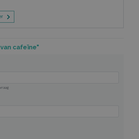
er
 van cafeïne"
 vraag