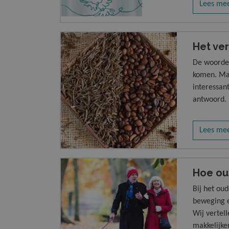
Lees me
dat je in 
Het ver
De woorden
komen. Maa
interessan
antwoord.
Lees me
Hoe oud
Bij het ou
beweging e
Wij vertel
makkelijke