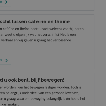
er
de zomer hebt opgedaan? Lees onze 5 tips!
schil tussen cafeïne en theïne
 cafeïne en theïne heeft u vast weleens voorbij horen
r weet u eigenlijk wat het verschil is? Het is een
t verhaal en wij geven u graag het verlossende
er
 u ook bent, blijf bewegen!
der worden, kan het bewegen lastiger worden. Toch is
en belangrijk onderdeel van een gezonde levensstijl.
len u graag waarom beweging belangrijk is én hoe u het
r kan maken.