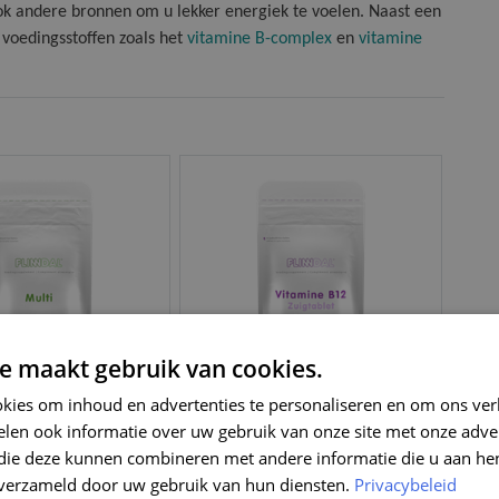
ok andere bronnen om u lekker energiek te voelen. Naast een
voedingsstoffen zoals het
vitamine B-complex
en
vitamine
e maakt gebruik van cookies.
kies om inhoud en advertenties te personaliseren en om ons ver
Vitamine B12 Zuigtablet
Sp
len ook informatie over uw gebruik van onze site met onze adver
 die deze kunnen combineren met andere informatie die u aan hen
(93)
(147)
n verzameld door uw gebruik van hun diensten.
Privacybeleid