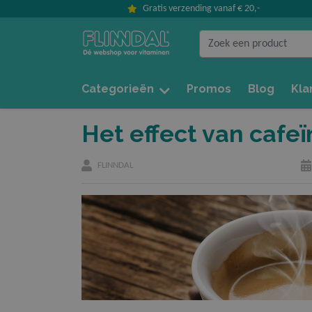
Gratis verzending vanaf € 20,-
Produ
Categorieën
Promos
Blog
Kla
« Verder winkel
Taal
Het effect van cafeï
Andere klant
FLINNDAL