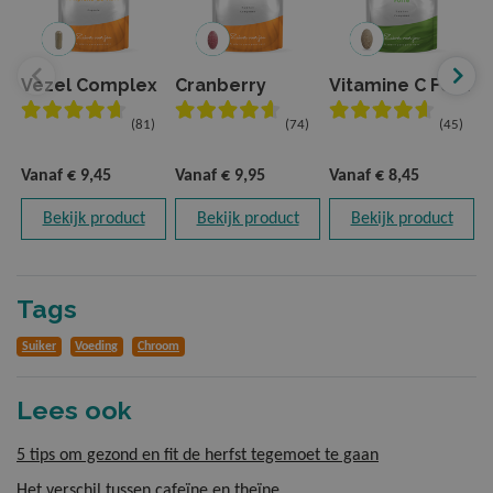
Vezel Complex
Cranberry
Vitamine C Forte
(81)
(74)
(45)
Vanaf
€ 9,45
Vanaf
€ 9,95
Vanaf
€ 8,45
V
Bekijk product
Bekijk product
Bekijk product
Tags
Suiker
Voeding
Chroom
Lees ook
5 tips om gezond en fit de herfst tegemoet te gaan
Het verschil tussen cafeïne en theïne