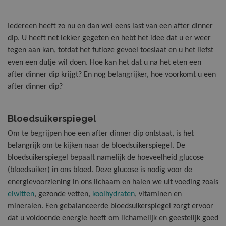
Vitamine B
Multi Kauwt
Magnesium 
Botten en gewrichten
Iedereen heeft zo nu en dan wel eens last van een after dinner
dip. U heeft net lekker gegeten en hebt het idee dat u er weer
Vitamine C
Multi Vitaa
Q10 Forte
tegen aan kan, totdat het futloze gevoel toeslaat en u het liefst
Energie
even een dutje wil doen. Hoe kan het dat u na het eten een
after dinner dip krijgt? En nog belangrijker, hoe voorkomt u een
Vitamine C 
Sport & Spi
Hart & Bloedvaten
after dinner dip?
Vitamine D
Vitamine D
Huid, Haar & Nagels
Bloedsuikerspiegel
Om te begrijpen hoe een after dinner dip ontstaat, is het
Nachtrust & Stress
belangrijk om te kijken naar de bloedsuikerspiegel. De
bloedsuikerspiegel bepaalt namelijk de hoeveelheid glucose
PMS & Overgang
(bloedsuiker) in ons bloed. Deze glucose is nodig voor de
energievoorziening in ons lichaam en halen we uit voeding zoals
eiwitten
, gezonde vetten,
koolhydraten
, vitaminen en
Stoelgang & Spijsvertering
mineralen. Een gebalanceerde bloedsuikerspiegel zorgt ervoor
dat u voldoende energie heeft om lichamelijk en geestelijk goed