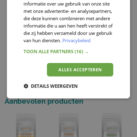
energie niet opgeslagen, maar direct verbruikt.
informatie over uw gebruik van onze site
GERMAN
Tip 6. Eet meer eiwitten en goede vetten (zoals
met onze advertentie- en analysepartners,
plantaardige olie en
visvetzuren
). Deze hebben een
die deze kunnen combineren met andere
gunstige invloed op de verzadiging en worden minder
informatie die u aan hen heeft verstrekt of
snel opgenomen door het lichaam.
die zij hebben verzameld door uw gebruik
Tip 7. Zorg voor een goede nachtrust. Dit zorgt voor een
van hun diensten.
Privacybeleid
fit gevoel overdag en voorkomt trek in tussendoortjes.
TOON ALLE PARTNERS
(16) →
ALLES ACCEPTEREN
DETAILS WEERGEVEN
Aanbevolen producten