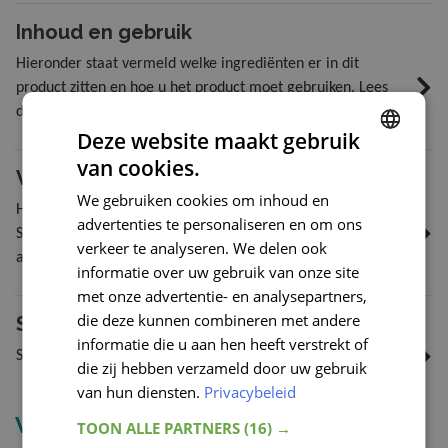
hoeveelheid van dit mineraal is 25 mg per dag.
Inhoud en gebruik
Hieronder staat vermeld welke ingrediënten er in dit
product zitten en hoe u het product moet gebruiken. Lees
deze informatie goed door.
Deze website maakt gebruik
van cookies.
ENGLISH
Veelgestelde vragen
We gebruiken cookies om inhoud en
FRENCH
Hieronder vindt u de veelgestelde vragen over Flinndal Zink.
advertenties te personaliseren en om ons
Stel deze dan door op het tabblad stel een vraag te klikken
DUTCH
verkeer te analyseren. We delen ook
aan de onderkant van deze pagina. Hier vindt u ook alle
informatie over uw gebruik van onze site
GERMAN
vragen die zijn gesteld door andere klanten.
met onze advertentie- en analysepartners,
die deze kunnen combineren met andere
Stel een vraag
informatie die u aan hen heeft verstrekt of
Stel een vraag
die zij hebben verzameld door uw gebruik
van hun diensten.
Privacybeleid
Vergelijkbare producten
TOON ALLE PARTNERS
(16) →