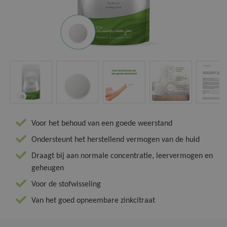
Ja, stuur mij het product iedere 3 maanden.
Vitamine B
Multi Kauwt
Magnesium 
Botten en gewrichten
Nee, bedankt.
Vitamine C
Multi Vitaa
Q10 Forte
Energie
Vitamine C 
Sport & Spi
Hart & Bloedvaten
Vitamine D
Vitamine D
Huid, Haar & Nagels
Voor het behoud van een goede weerstand
Nachtrust & Stress
Ondersteunt het herstellend vermogen van de huid
Draagt bij aan normale concentratie, leervermogen en
geheugen
PMS & Overgang
Voor de stofwisseling
Stoelgang & Spijsvertering
Van het goed opneembare zinkcitraat