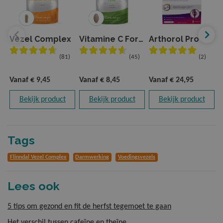
Vezel Complex
Vitamine C Forte
Arthorol Pro
V
(81)
(45)
(2)
Vanaf
€ 9,45
Vanaf
€ 8,45
Vanaf
€ 24,95
V
Bekijk product
Bekijk product
Bekijk product
Tags
Flinndal Vezel Complex
Darmwerking
Voedingsvezels
Lees ook
5 tips om gezond en fit de herfst tegemoet te gaan
Het verschil tussen cafeïne en theïne