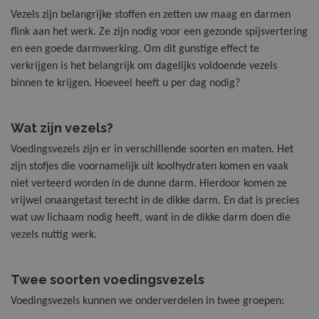
Vezels zijn belangrijke stoffen en zetten uw maag en darmen
Vitamine B
Multi Kauwt
Magnesium 
Botten en gewrichten
flink aan het werk. Ze zijn nodig voor een gezonde spijsvertering
en een goede darmwerking. Om dit gunstige effect te
verkrijgen is het belangrijk om dagelijks voldoende vezels
Vitamine C
Multi Vitaa
Q10 Forte
Energie
binnen te krijgen. Hoeveel heeft u per dag nodig?
Vitamine C 
Sport & Spi
Hart & Bloedvaten
Wat zijn vezels?
Vitamine D
Vitamine D
Voedingsvezels zijn er in verschillende soorten en maten. Het
Huid, Haar & Nagels
zijn stofjes die voornamelijk uit koolhydraten komen en vaak
niet verteerd worden in de dunne darm. Hierdoor komen ze
Nachtrust & Stress
vrijwel onaangetast terecht in de dikke darm. En dat is precies
wat uw lichaam nodig heeft, want in de dikke darm doen die
vezels nuttig werk.
PMS & Overgang
Twee soorten voedingsvezels
Stoelgang & Spijsvertering
Voedingsvezels kunnen we onderverdelen in twee groepen: