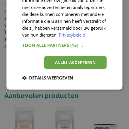
informatie over uw gebruik van onze site
GERMAN
het sterke psylliumvezel en tarwevezel.
met onze advertentie- en analysepartners,
Psylliumvezel stimuleert de natuurlijke
die deze kunnen combineren met andere
stoelgang en draagt bij aan een snellere darmpassage. Goed
informatie die u aan hen heeft verstrekt of
voor de darmwerking en een regelmatige stoelgang.
die zij hebben verzameld door uw gebruik
Tarwevezel is een onverteerbare vezel die de natuurlijke
van hun diensten.
Privacybeleid
stoelgang bevordert, ook vanaf een inname van zes gram vezel
TOON ALLE PARTNERS
(16) →
per dag.
ALLES ACCEPTEREN
DETAILS WEERGEVEN
Aanbevolen producten