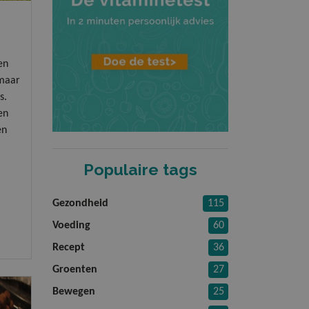
en
 maar
s.
en
en
Populaire tags
Gezondheid
115
Voeding
60
Recept
36
Groenten
27
Bewegen
25