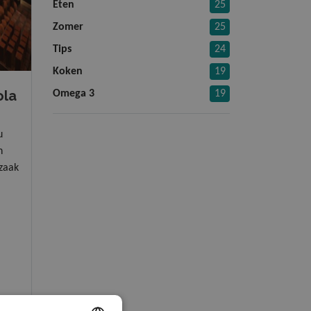
Eten
25
Zomer
25
Tips
24
Koken
19
ola
Omega 3
19
u
n
 zaak