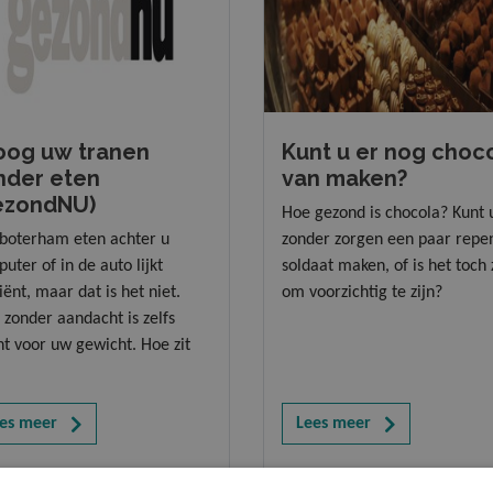
oog uw tranen
Kunt u er nog choc
nder eten
van maken?
ezondNU)
Hoe gezond is chocola? Kunt 
boterham eten achter u
zonder zorgen een paar repe
uter of in de auto lijkt
soldaat maken, of is het toch
ciënt, maar dat is het niet.
om voorzichtig te zijn?
 zonder aandacht is zelfs
ht voor uw gewicht. Hoe zit
es meer
Lees meer