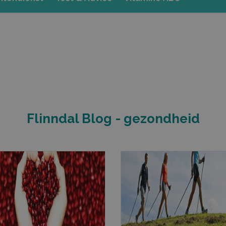
100 dagen kosteloos terugsturen
ct toegevoegd
en
Flinndal Blog
- gezondheid
en kochten ook:
Opslaan