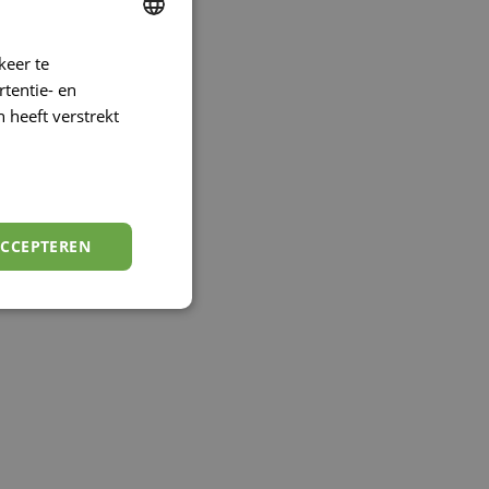
keer te
ENGLISH
tentie- en
FRENCH
 heeft verstrekt
DUTCH
GERMAN
ACCEPTEREN