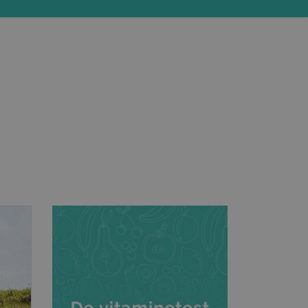
Pakketten passen door de brievenbus
Winkelmandje »