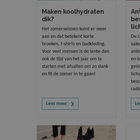
Maken koolhydraten
An
dik?
be
li
Het zomerseizoen komt er weer
aan en dat betekent korte
De l
broeken, t-shirts en badkleding.
vake
Voor veel mensen is de lente dan
anti
ook de tijd van het jaar om te
en b
starten met afvallen om zo slank
gezi
en fit de zomer in te gaan!
lich
besc
radi
Lees meer
Le