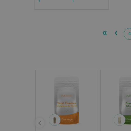
«
‹
4