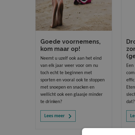
Goede voornemens,
Dr
kom maar op!
zo
(g
Neemt u uzelf ook aan het eind
van elk jaar weer voor om nu
Een 
toch echt te beginnen met
comp
sporten en vooral ook te stoppen
effi
met snoepen en snacken en
Eten
wellicht ook een glaasje minder
slec
te drinken?
dat?
Lees meer
Le