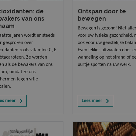
tioxidanten: de
Ontspan door te
wakers van ons
bewegen
chaam
Bewegen is gezond! Niet alle
aatste jaren wordt er steeds
voor uw fysieke gezondheid,
r gesproken over
ook voor uw geestelijke balan
oxidanten zoals vitamine C, E
Even lekker uitwaaien door e
ètacaroteen. Ze worden
wandeling op het strand of e
en als de bewakers van ons
uurtje sporten na uw werk.
aam, omdat ze ons
hermen tegen vrije
calen.
es meer
Lees meer