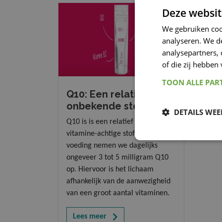
Deze websit
We gebruiken coo
analyseren. We de
analysepartners,
of die zij hebbe
TOON ALLE PAR
Q10: Een relatief
onbekende stof
DETAILS WE
Q10 is is een relatief onbekende
vitamine-achtige stof. Via onze
voeding nemen we dagelijks
ongeveer 3 tot 5 milligram Q10
op. Hiervoor is het lichaam
afhankelijk van de aanwezigheid
van een groot aantal vitaminen.
Lees meer