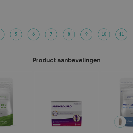
5
6
7
8
9
10
11
Product aanbevelingen