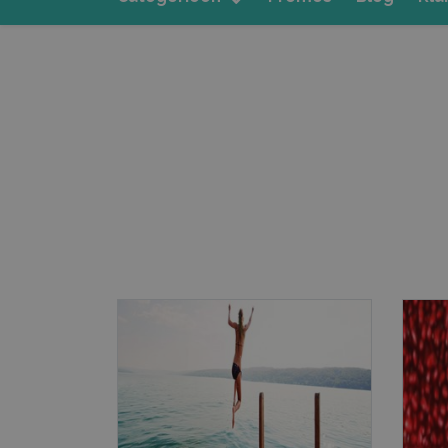
Gratis verzending vanaf € 20,-
Produ
« Verder winkel
Taal
Andere klant