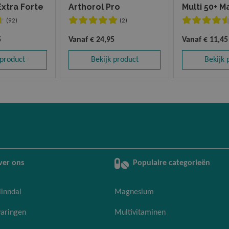
xtra Forte
Arthorol Pro
Multi 50+ M
(92)
(2)
5
Vanaf
€ 24,95
Vanaf
€ 11,45
 product
Bekijk product
Bekijk 
ver ons
Populaire categorieën
linndal
Magnesium
varingen
Multivitaminen