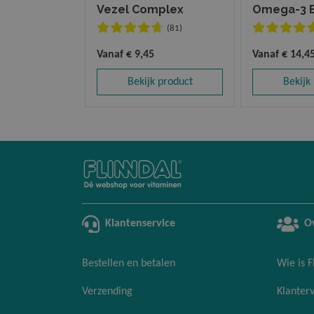
Vezel Complex
Omega-3 E
(81)
Vanaf
€ 9,45
Vanaf
€ 14,4
Bekijk product
Bekijk
Klantenservice
O
Bestellen en betalen
Wie is F
Verzending
Klanter