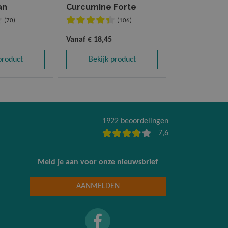
an
Curcumine Forte
Multi
(70)
(106)
Vanaf
€ 18,45
Vanaf
€ 10,45
product
Bekijk product
Bekijk 
1922 beoordelingen
7,6
Meld je aan voor onze nieuwsbrief
AANMELDEN